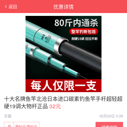
优惠详情
返回
十大名牌鱼竿北沧日本进口碳素钓鱼竿手杆超轻超
硬19调大物杆正品
32元
天猫
02月20日 0:26
券
满80元减60元
领券抢购