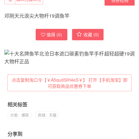
邓刚天元浪尖大物杆19调鱼竿
值得 (
0
)
收藏 (
0
)
点击复制淘口令【￥A5qudSIH4eS￥】 打开【手机淘宝】即
可获取商品优惠券下单
相关标签
分类：爆款
商城：天猫
分享到