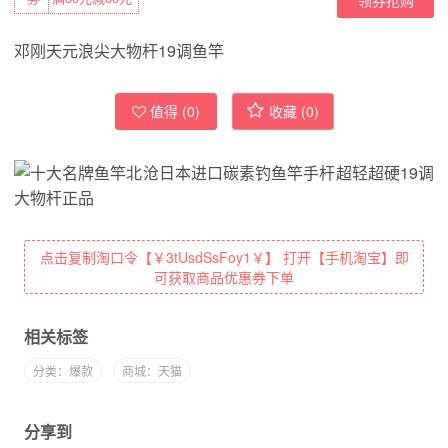
邓刚天元浪尖大物杆19调鱼竿
值得 (
0
)
收藏 (
0
)
点击复制淘口令【￥3tUsdSsFoy1￥】 打开【手机淘宝】即
可获取商品优惠券下单
相关标签
分类：爆款
商城：天猫
分享到