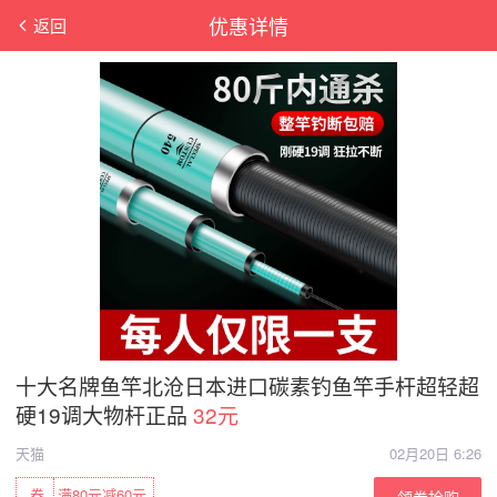
优惠详情
返回
十大名牌鱼竿北沧日本进口碳素钓鱼竿手杆超轻超
硬19调大物杆正品
32元
天猫
02月20日 6:26
券
满80元减60元
领券抢购