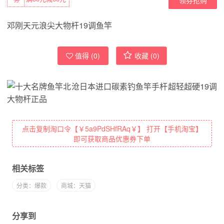
邓刚天元浪尖大物杆19调鱼竿
值得 (
0
)
收藏 (
0
)
点击复制淘口令【￥5a9PdSHfRAq￥】 打开【手机淘宝】
即可获取商品优惠券下单
相关标签
分类：爆款
商城：天猫
分享到