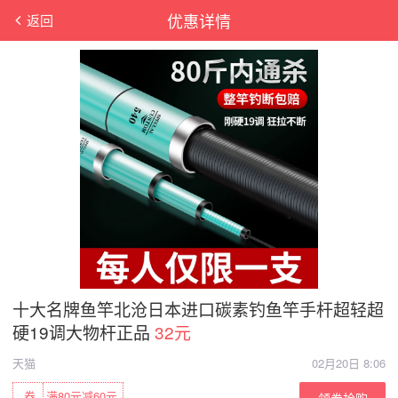
优惠详情
返回
十大名牌鱼竿北沧日本进口碳素钓鱼竿手杆超轻超
硬19调大物杆正品
32元
天猫
02月20日 8:06
券
满80元减60元
领券抢购