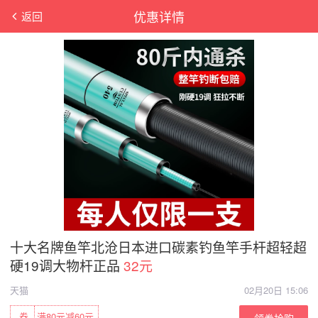
优惠详情
返回
十大名牌鱼竿北沧日本进口碳素钓鱼竿手杆超轻超
硬19调大物杆正品
32元
天猫
02月20日 15:06
券
满80元减60元
领券抢购