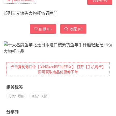
邓刚天元浪尖大物杆19调鱼竿
值得 (
0
)
收藏 (
0
)
点击复制淘口令【￥NG4hdSF9zER￥】 打开【手机淘宝】
即可获取商品优惠券下单
相关标签
分类：爆款
商城：天猫
分享到