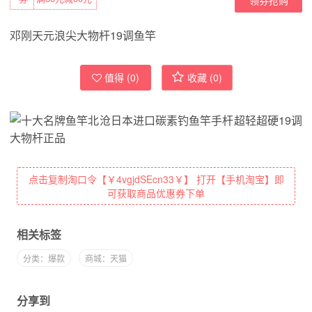
邓刚天元浪尖大物杆19调鱼竿
值得 (
0
)
收藏 (
0
)
点击复制淘口令【￥4vgjdSEcn33￥】 打开【手机淘宝】即
可获取商品优惠券下单
相关标签
分类：爆款
商城：天猫
分享到