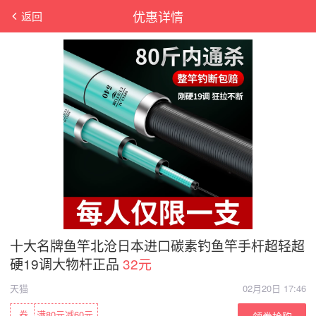
优惠详情
返回
十大名牌鱼竿北沧日本进口碳素钓鱼竿手杆超轻超
硬19调大物杆正品
32元
天猫
02月20日 17:46
券
满80元减60元
领券抢购