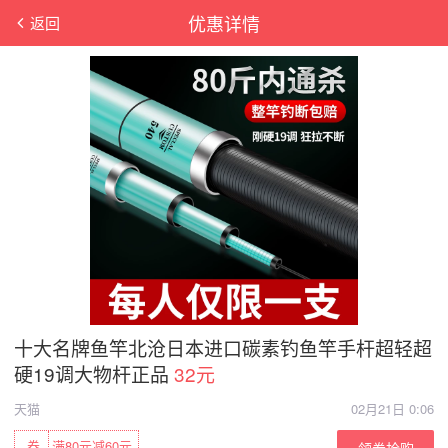
优惠详情
返回
十大名牌鱼竿北沧日本进口碳素钓鱼竿手杆超轻超
硬19调大物杆正品
32元
天猫
02月21日 0:06
券
满80元减60元
领券抢购