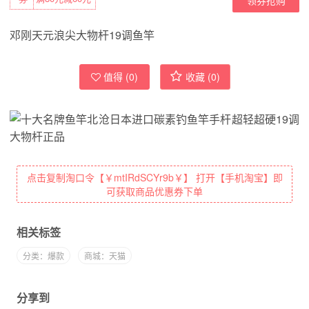
邓刚天元浪尖大物杆19调鱼竿
值得 (
0
)
收藏 (
0
)
点击复制淘口令【￥mtIRdSCYr9b￥】 打开【手机淘宝】即
可获取商品优惠券下单
相关标签
分类：爆款
商城：天猫
分享到