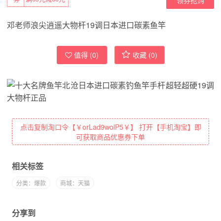
邓老师浪尖逍遥大物杆19调日本进口碳素鱼竿
值得 (
0
)
收藏 (
0
)
点击复制淘口令【￥orLad9wolP5￥】 打开【手机淘宝】即
可获取商品优惠券下单
相关标签
分类：爆款
商城：天猫
分享到