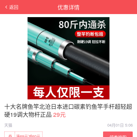
优惠详情
返回
十大名牌鱼竿北沧日本进口碳素钓鱼竿手杆超轻超
硬19调大物杆正品
29元
天猫
04月01日 5:06
券
满69元减60元
领券抢购