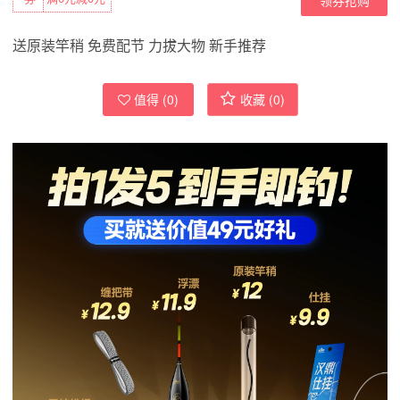
送原装竿稍 免费配节 力拔大物 新手推荐
值得 (
0
)
收藏 (
0
)