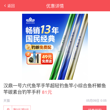
优惠详情
返回
汉鼎一号六代鱼竿手竿超轻钓鱼竿小综合鱼杆鲫鱼
竿碳素台钓竿手杆
81元
天猫
05月09日 0:05
券
满0元减0元
领券抢购