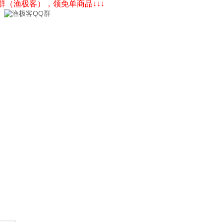
Q群（渔极客），领免单商品↓↓↓