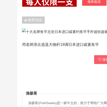
领券购买
推荐理由
邓老师浪尖逍遥大物杆19调日本进口碳素鱼竿
值得
渔极客
渔极客(FishGeeks)是一家中立的，致力于帮