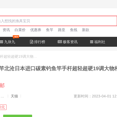
资讯
白菜价
优惠券
鱼竿
路亚
鱼线
新款
九块九
排行榜
极客资讯
福利社
十大名牌鱼竿北沧日本进口碳素钓鱼竿手杆超轻超硬19调大物杆正品
竿北沧日本进口碳素钓鱼竿手杆超轻超硬19调大物
包邮
发布者：渔极客, 商品发布员
天猫
更新时间：2023-04-01 12
0元