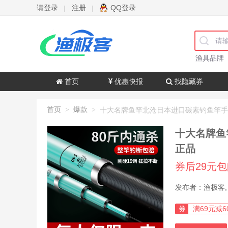
请登录
注册
QQ登录
|
|
渔具品牌
首页
优惠快报
找隐藏券
首页
爆款
>
>
十大名牌鱼
正品
券后29元
券
满69元减6