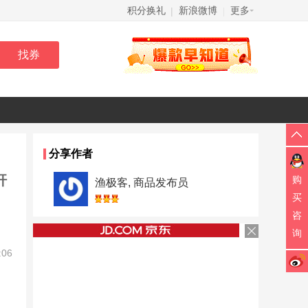
积分换礼
新浪微博
更多
|
|
分享作者
杆
购
渔极客, 商品发布员
买
咨
询
:06