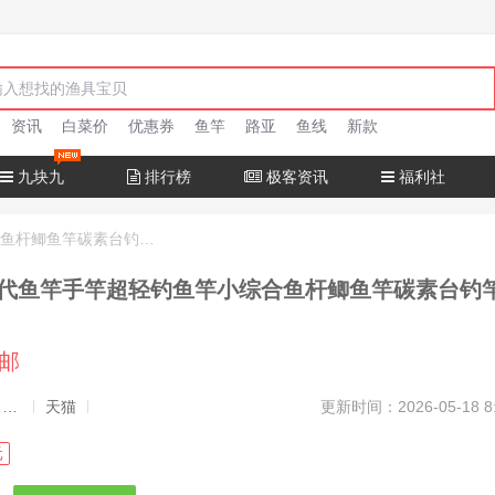
资讯
白菜价
优惠券
鱼竿
路亚
鱼线
新款
九块九
排行榜
极客资讯
福利社
汉鼎一号六代鱼竿手竿超轻钓鱼竿小综合鱼杆鲫鱼竿碳素台钓竿手杆
代鱼竿手竿超轻钓鱼竿小综合鱼杆鲫鱼竿碳素台钓
包邮
发布者：渔极客, 商品发布员
天猫
更新时间：2026-05-18 8
元