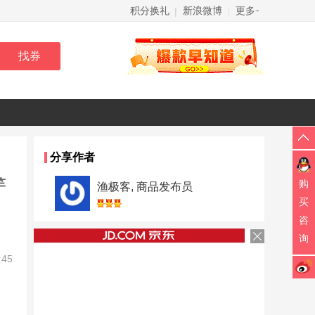
积分换礼
新浪微博
更多
|
|
分享作者
竿
购
渔极客, 商品发布员
买
咨
询
:45