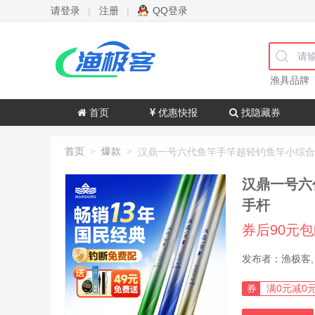
请登录
注册
QQ登录
|
|
渔具品牌
首页
优惠快报
找隐藏券
首页
爆款
>
>
汉鼎一号六
手杆
券后90元
券
满0元减0