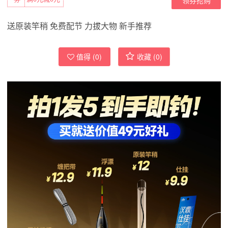
送原装竿稍 免费配节 力拔大物 新手推荐
值得 (
0
)
收藏 (
0
)