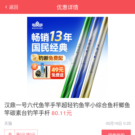
优惠详情
返回
汉鼎一号六代鱼竿手竿超轻钓鱼竿小综合鱼杆鲫鱼
竿碳素台钓竿手杆
80.11元
天猫
05月19日 0:25
券
满0元减0元
领券抢购