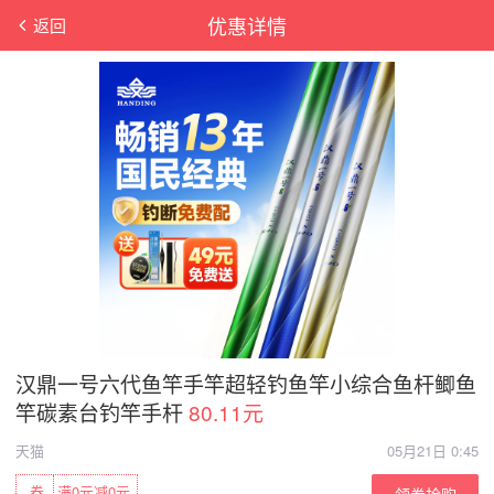
优惠详情
返回
汉鼎一号六代鱼竿手竿超轻钓鱼竿小综合鱼杆鲫鱼
竿碳素台钓竿手杆
80.11元
天猫
05月21日 0:45
券
满0元减0元
领券抢购