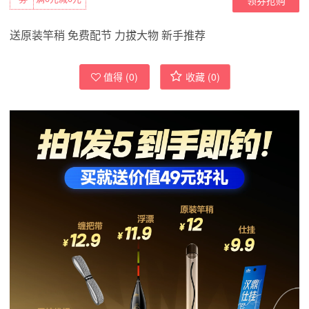
送原装竿稍 免费配节 力拔大物 新手推荐
值得 (
0
)
收藏 (
0
)