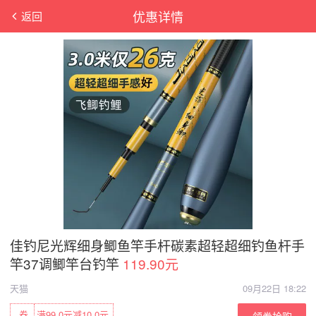
优惠详情
返回
佳钓尼光辉细身鲫鱼竿手杆碳素超轻超细钓鱼杆手
竿37调鲫竿台钓竿
119.90元
天猫
09月22日 18:22
券
满99.0元减10.0元
领券抢购