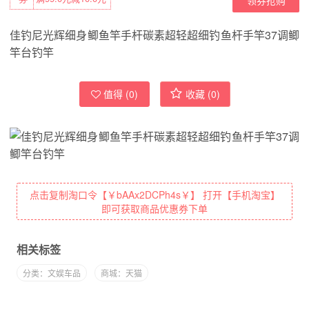
佳钓尼光辉细身鲫鱼竿手杆碳素超轻超细钓鱼杆手竿37调鲫
竿台钓竿
值得 (
0
)
收藏 (
0
)
点击复制淘口令【￥bAAx2DCPh4s￥】 打开【手机淘宝】
即可获取商品优惠券下单
相关标签
分类：文娱车品
商城：天猫