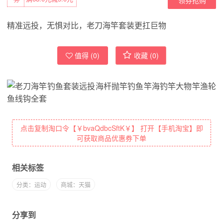
精准远投，无惧对比，老刀海竿套装更扛巨物
值得 (
0
)
收藏 (
0
)
点击复制淘口令【￥bvaQdbcSftK￥】 打开【手机淘宝】即
可获取商品优惠券下单
相关标签
分类：运动
商城：天猫
分享到