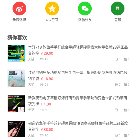
新浪微博
QQ空间
微信好友
豆瓣
猜你喜欢
本汀718 钓鱼竿手杆综合竿超轻超硬碳素大物竿名牌28调正品
台钓竿
¥ 29.00
天猫
|
20:42
0
0
佳钓尼钓鱼多功能伞包鱼竿包一体可折叠轻便型渔具收纳包台
钓竿袋
¥ 16.90
天猫
|
09:01
0
0
新款夜钓电子竿稍灯海杆矶钓抛竿手竿咬钩变色卡扣式钓竿矶
夜光棒
¥ 4.00
天猫
|
18:50
0
0
韧道钓鱼竿手竿超轻超硬超细19调高碳鲫鲤鱼竿品牌正品新款
台钓竿
¥ 88.00
天猫
|
20:26
0
0