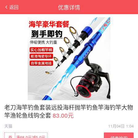
优惠详情
返回
老刀海竿钓鱼套装远投海杆抛竿钓鱼竿海钓竿大物
竿渔轮鱼线钩全套
83.00元
天猫
11月04日 1:04
券
满68.0元减5.0元
领券抢购