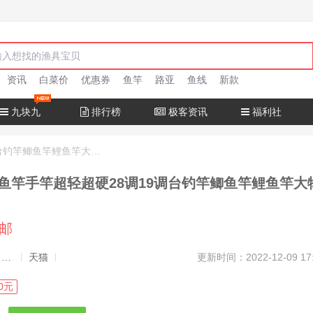
资讯
白菜价
优惠券
鱼竿
路亚
鱼线
新款
九块九
排行榜
极客资讯
福利社
达瓦猎手钓鱼竿手竿超轻超硬28调19调台钓竿鲫鱼竿鲤鱼竿大物正品
鱼竿手竿超轻超硬28调19调台钓竿鲫鱼竿鲤鱼竿大
包邮
发布者：渔极客, 商品发布员
天猫
更新时间：2022-12-09 17
0元