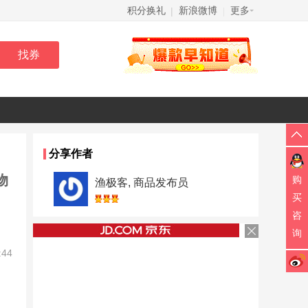
积分换礼
新浪微博
更多
|
|
分享作者
物
购
渔极客, 商品发布员
买
咨
询
:44