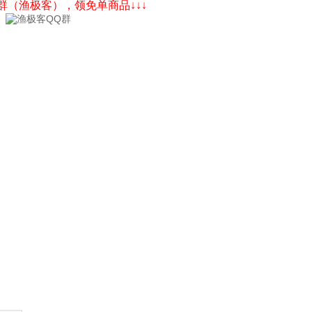
Q群（渔极客），领免单商品↓↓↓