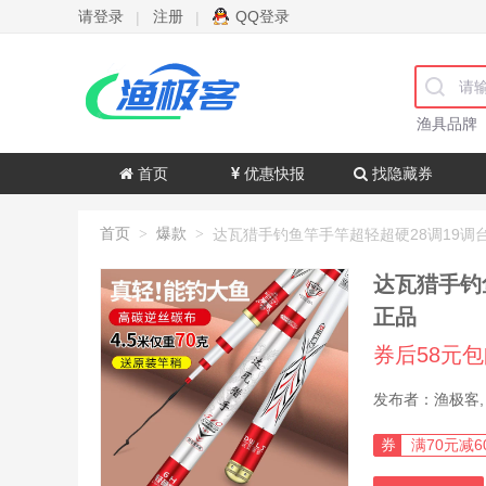
请登录
注册
QQ登录
|
|
渔具品牌
首页
优惠快报
找隐藏券
首页
爆款
>
>
达瓦猎手钓
正品
券后58元
券
满70元减6