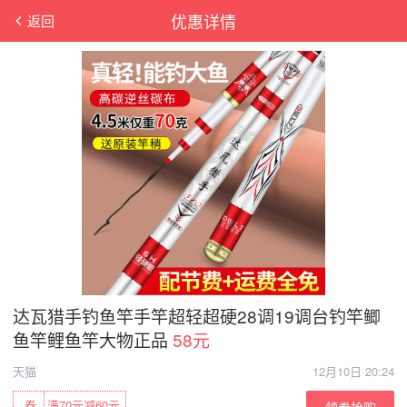
优惠详情
返回
达瓦猎手钓鱼竿手竿超轻超硬28调19调台钓竿鲫
鱼竿鲤鱼竿大物正品
58元
天猫
12月10日 20:24
券
满70元减60元
领券抢购