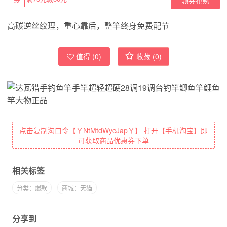
高碳逆丝纹理，重心靠后，整竿终身免费配节
值得 (
0
)
收藏 (
0
)
点击复制淘口令【￥NtMtdWycJap￥】 打开【手机淘宝】即
可获取商品优惠券下单
相关标签
分类：爆款
商城：天猫
分享到