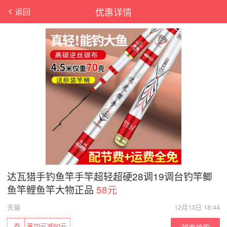
优惠详情
返回
达瓦猎手钓鱼竿手竿超轻超硬28调19调台钓竿鲫
鱼竿鲤鱼竿大物正品
58元
天猫
12月13日 18:44
券
满70元减60元
领券抢购