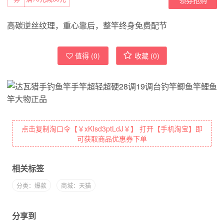
高碳逆丝纹理，重心靠后，整竿终身免费配节
值得 (
0
)
收藏 (
0
)
点击复制淘口令【￥xKIsd3ptLdJ￥】 打开【手机淘宝】即
可获取商品优惠券下单
相关标签
分类：爆款
商城：天猫
分享到