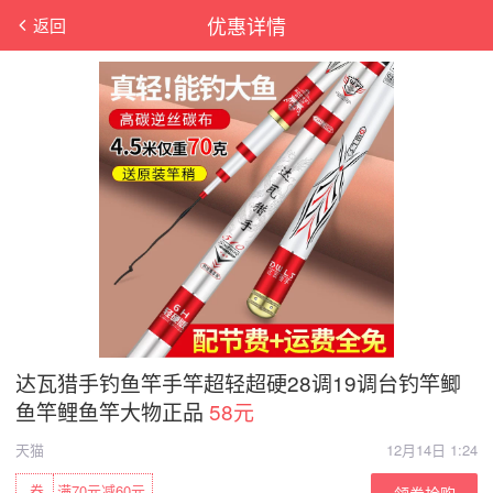
优惠详情
返回
达瓦猎手钓鱼竿手竿超轻超硬28调19调台钓竿鲫
鱼竿鲤鱼竿大物正品
58元
天猫
12月14日 1:24
券
满70元减60元
领券抢购