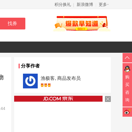
积分换礼
新浪微博
更多
|
|
分享作者
物
购
渔极客, 商品发布员
买
咨
询
:44