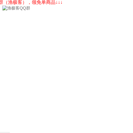
Q群（渔极客），领免单商品↓↓↓