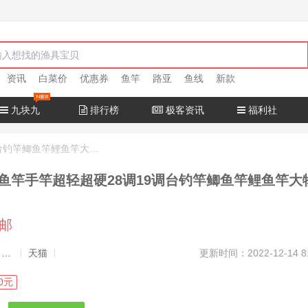
资讯
白菜价
优惠券
鱼竿
路亚
鱼线
新款
九块九
排行榜
极客资讯
福利社
达瓦猎手钓鱼竿手竿超轻超硬28调19调台钓竿鲫鱼竿鲤鱼竿大物正品
鱼竿手竿超轻超硬28调19调台钓竿鲫鱼竿鲤鱼竿大
包邮
发布者：渔极客, 商品发布员
天猫
更新时间：2022-12-14 8
0元