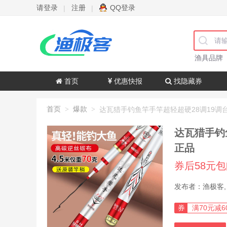
请登录
注册
QQ登录
|
|
渔具品牌
首页
优惠快报
找隐藏券
首页
爆款
>
>
达瓦猎手钓
正品
券后58元
券
满70元减6