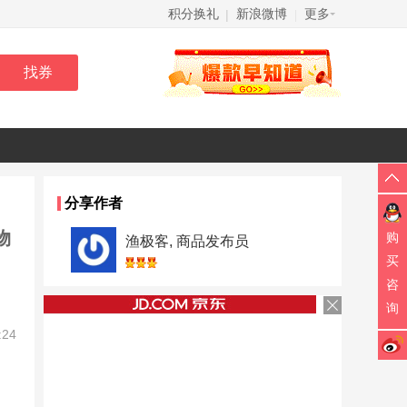
积分换礼
新浪微博
更多
|
|
分享作者
物
购
渔极客, 商品发布员
买
咨
询
:24