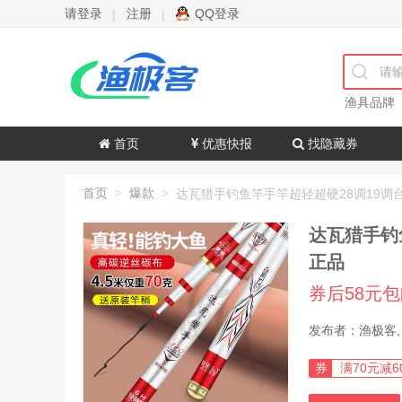
请登录
注册
QQ登录
|
|
渔具品牌
首页
优惠快报
找隐藏券
首页
爆款
>
>
达瓦猎手钓
正品
券后58元
券
满70元减6