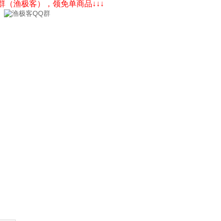
Q群（渔极客），领免单商品↓↓↓