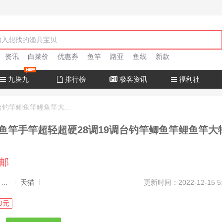
资讯
白菜价
优惠券
鱼竿
路亚
鱼线
新款
九块九
排行榜
极客资讯
福利社
达瓦猎手钓鱼竿手竿超轻超硬28调19调台钓竿鲫鱼竿鲤鱼竿大物正品
鱼竿手竿超轻超硬28调19调台钓竿鲫鱼竿鲤鱼竿大
包邮
发布者：渔极客, 商品发布员
天猫
更新时间：2022-12-15 5
0元