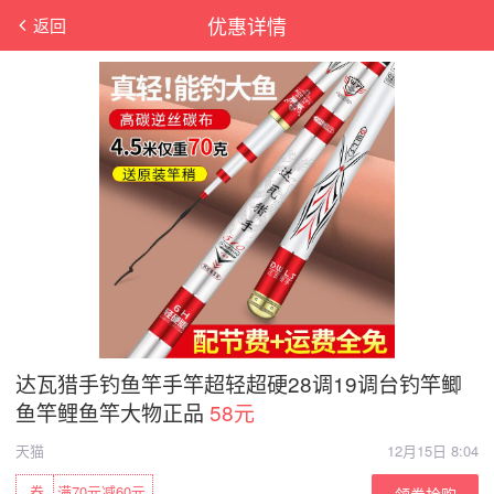
优惠详情
返回
达瓦猎手钓鱼竿手竿超轻超硬28调19调台钓竿鲫
鱼竿鲤鱼竿大物正品
58元
天猫
12月15日 8:04
券
满70元减60元
领券抢购