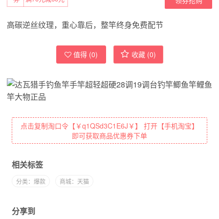
高碳逆丝纹理，重心靠后，整竿终身免费配节
值得 (
0
)
收藏 (
0
)
点击复制淘口令【￥q1QSd3C1E6J￥】 打开【手机淘宝】
即可获取商品优惠券下单
相关标签
分类：爆款
商城：天猫
分享到