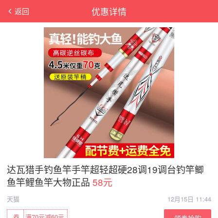
优惠详情
返回
达瓦猎手钓鱼竿手竿超轻超硬28调19调台钓竿鲫
鱼竿鲤鱼竿大物正品
58元
天猫
12月15日 11:44
券
满70元减60元
领券抢购