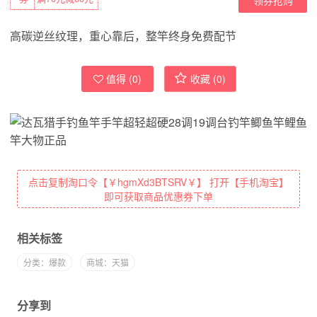
高碳逆丝纹理，重心靠后，整竿终身免费配节
值得 (
0
)
收藏 (
0
)
点击复制淘口令【￥hgmXd3BTSRV￥】 打开【手机淘宝】
即可获取商品优惠券下单
相关标签
分类：爆款
商城：天猫
分享到