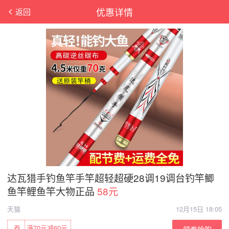
优惠详情
返回
达瓦猎手钓鱼竿手竿超轻超硬28调19调台钓竿鲫
鱼竿鲤鱼竿大物正品
58元
天猫
12月15日 18:05
券
满70元减60元
领券抢购