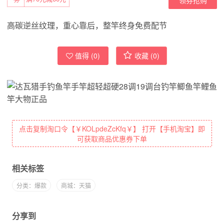
高碳逆丝纹理，重心靠后，整竿终身免费配节
值得 (
0
)
收藏 (
0
)
点击复制淘口令【￥KOLpdeZcKfq￥】 打开【手机淘宝】即
可获取商品优惠券下单
相关标签
分类：爆款
商城：天猫
分享到