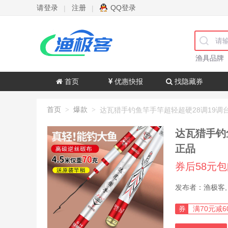
请登录
注册
QQ登录
|
|
渔具品牌
首页
优惠快报
找隐藏券
首页
爆款
>
>
达瓦猎手钓
正品
券后58元
券
满70元减6