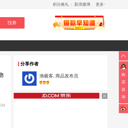
积分换礼
新浪微博
更多
|
|
分享作者
物
购
渔极客, 商品发布员
买
咨
询
:04