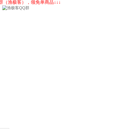
Q群（渔极客），领免单商品↓↓↓