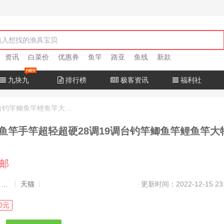
资讯
白菜价
优惠券
鱼竿
路亚
鱼线
新款
九块九
排行榜
极客资讯
福利社
达瓦猎手钓鱼竿手竿超轻超硬28调19调台钓竿鲫鱼竿鲤鱼竿大物正品
鱼竿手竿超轻超硬28调19调台钓竿鲫鱼竿鲤鱼竿大
包邮
发布者：渔极客, 商品发布员
天猫
更新时间：2022-12-15 23
0元