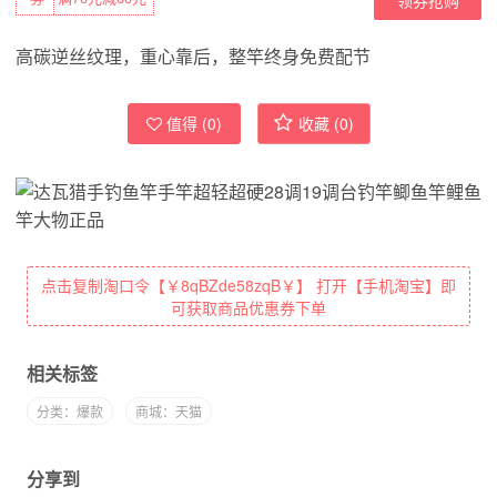
高碳逆丝纹理，重心靠后，整竿终身免费配节
值得 (
0
)
收藏 (
0
)
点击复制淘口令【￥8qBZde58zqB￥】 打开【手机淘宝】即
可获取商品优惠券下单
相关标签
分类：爆款
商城：天猫
分享到