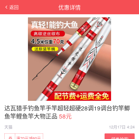
优惠详情
返回
达瓦猎手钓鱼竿手竿超轻超硬28调19调台钓竿鲫
鱼竿鲤鱼竿大物正品
58元
天猫
12月17日 4:24
券
满70元减60元
领券抢购