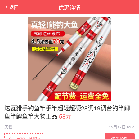
优惠详情
返回
达瓦猎手钓鱼竿手竿超轻超硬28调19调台钓竿鲫
鱼竿鲤鱼竿大物正品
58元
天猫
12月17日 6:04
券
满70元减60元
领券抢购