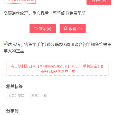
高碳逆丝纹理，重心靠后，整竿终身免费配节
值得 (
0
)
收藏 (
0
)
点击复制淘口令【￥rakude5JkyK￥】 打开【手机淘宝】即
可获取商品优惠券下单
相关标签
分类：爆款
商城：天猫
分享到