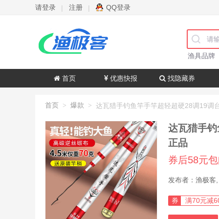
请登录
注册
QQ登录
|
|
渔具品牌
首页
优惠快报
找隐藏券
首页
爆款
>
>
达瓦猎手钓
正品
券后58元
券
满70元减6