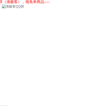
Q群（渔极客），领免单商品↓↓↓