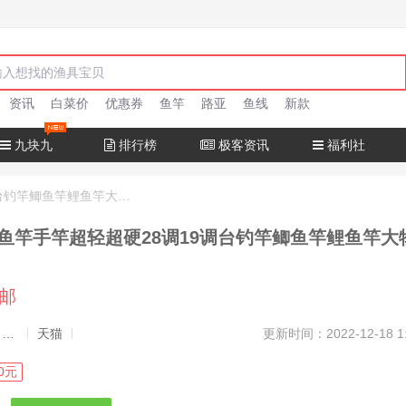
资讯
白菜价
优惠券
鱼竿
路亚
鱼线
新款
九块九
排行榜
极客资讯
福利社
达瓦猎手钓鱼竿手竿超轻超硬28调19调台钓竿鲫鱼竿鲤鱼竿大物正品
鱼竿手竿超轻超硬28调19调台钓竿鲫鱼竿鲤鱼竿大
包邮
发布者：渔极客, 商品发布员
天猫
更新时间：2022-12-18 1
0元