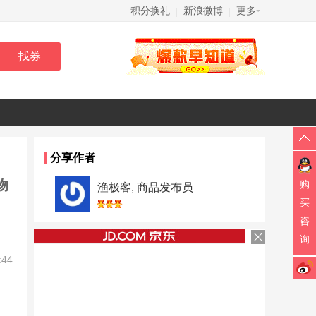
积分换礼
新浪微博
更多
|
|
分享作者
物
购
渔极客, 商品发布员
买
咨
询
:44