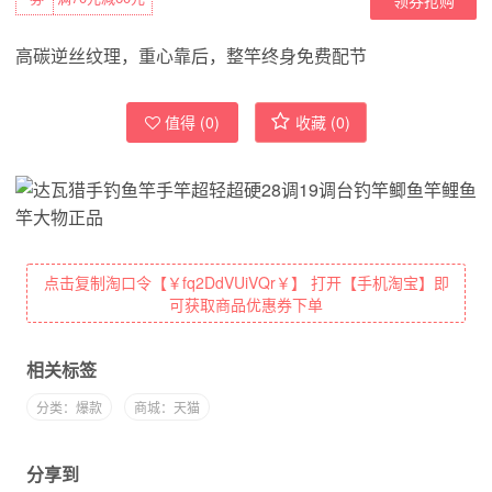
高碳逆丝纹理，重心靠后，整竿终身免费配节
值得 (
0
)
收藏 (
0
)
点击复制淘口令【￥fq2DdVUiVQr￥】 打开【手机淘宝】即
可获取商品优惠券下单
相关标签
分类：爆款
商城：天猫
分享到