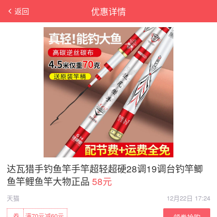
优惠详情
返回
达瓦猎手钓鱼竿手竿超轻超硬28调19调台钓竿鲫
鱼竿鲤鱼竿大物正品
58元
天猫
12月22日 17:24
券
满70元减60元
领券抢购