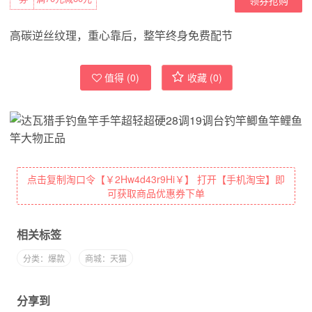
高碳逆丝纹理，重心靠后，整竿终身免费配节
值得 (
0
)
收藏 (
0
)
点击复制淘口令【￥2Hw4d43r9Hi￥】 打开【手机淘宝】即
可获取商品优惠券下单
相关标签
分类：爆款
商城：天猫
分享到