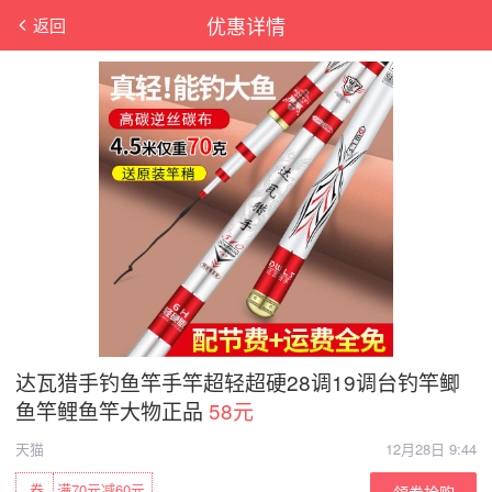
优惠详情
返回
达瓦猎手钓鱼竿手竿超轻超硬28调19调台钓竿鲫
鱼竿鲤鱼竿大物正品
58元
天猫
12月28日 9:44
券
满70元减60元
领券抢购