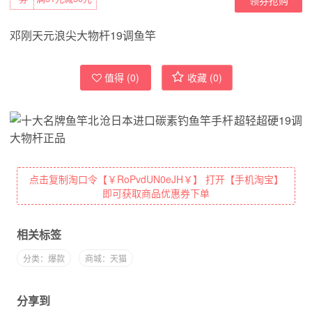
邓刚天元浪尖大物杆19调鱼竿
值得 (
0
)
收藏 (
0
)
点击复制淘口令【￥RoPvdUN0eJH￥】 打开【手机淘宝】
即可获取商品优惠券下单
相关标签
分类：爆款
商城：天猫
分享到