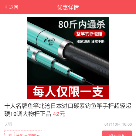
优惠详情
返回
十大名牌鱼竿北沧日本进口碳素钓鱼竿手杆超轻超
硬19调大物杆正品
42元
天猫
01月10日 16:06
券
满51元减50元
领券抢购