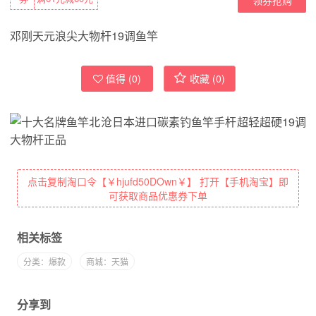
邓刚天元浪尖大物杆19调鱼竿
值得 (
0
)
收藏 (
0
)
点击复制淘口令【￥hjufd50DOwn￥】 打开【手机淘宝】即
可获取商品优惠券下单
相关标签
分类：爆款
商城：天猫
分享到