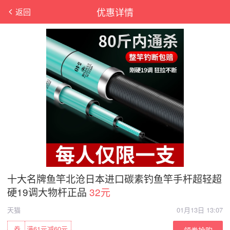
优惠详情
返回
十大名牌鱼竿北沧日本进口碳素钓鱼竿手杆超轻超
硬19调大物杆正品
32元
天猫
01月13日 13:07
券
满61元减60元
领券抢购