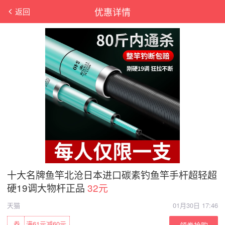
优惠详情
返回
十大名牌鱼竿北沧日本进口碳素钓鱼竿手杆超轻超
硬19调大物杆正品
32元
天猫
01月30日 17:46
券
满61元减60元
领券抢购