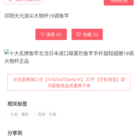
邓刚天元浪尖大物杆19调鱼竿
值得 (
0
)
收藏 (
0
)
点击复制淘口令【￥XzIudT2sntu￥】 打开【手机淘宝】即
可获取商品优惠券下单
相关标签
分类：爆款
商城：天猫
分享到