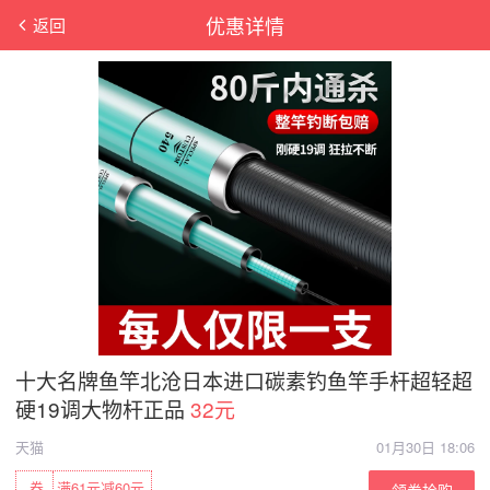
优惠详情
返回
十大名牌鱼竿北沧日本进口碳素钓鱼竿手杆超轻超
硬19调大物杆正品
32元
天猫
01月30日 18:06
券
满61元减60元
领券抢购