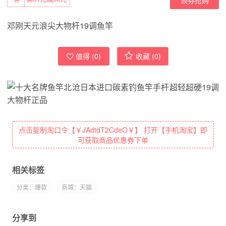
邓刚天元浪尖大物杆19调鱼竿
值得 (
0
)
收藏 (
0
)
点击复制淘口令【￥JAdtdT2CdeO￥】 打开【手机淘宝】即
可获取商品优惠券下单
相关标签
分类：爆款
商城：天猫
分享到