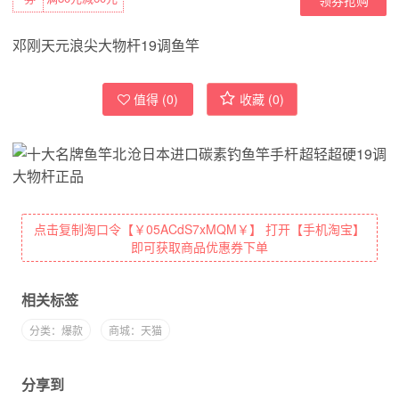
邓刚天元浪尖大物杆19调鱼竿
值得 (
0
)
收藏 (
0
)
点击复制淘口令【￥05ACdS7xMQM￥】 打开【手机淘宝】
即可获取商品优惠券下单
相关标签
分类：爆款
商城：天猫
分享到