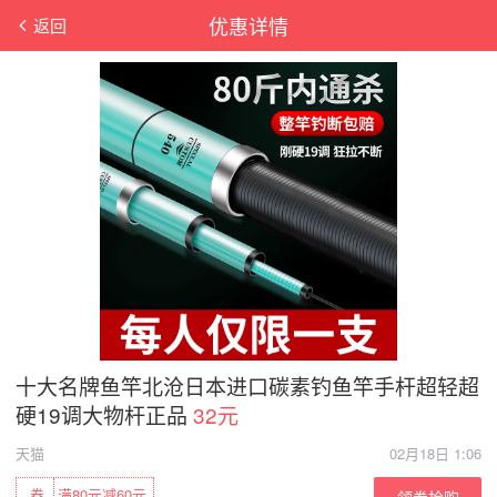
优惠详情
返回
十大名牌鱼竿北沧日本进口碳素钓鱼竿手杆超轻超
硬19调大物杆正品
32元
天猫
02月18日 1:06
券
满80元减60元
领券抢购