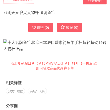
邓刚天元浪尖大物杆19调鱼竿
值得 (
0
)
收藏 (
0
)
点击复制淘口令【￥18MjdS7AEKF￥】 打开【手机淘宝】
即可获取商品优惠券下单
相关标签
分类：爆款
商城：天猫
分享到