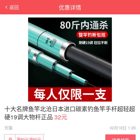
优惠详情
返回
十大名牌鱼竿北沧日本进口碳素钓鱼竿手杆超轻超
硬19调大物杆正品
32元
天猫
02月18日 1:26
券
满80元减60元
领券抢购