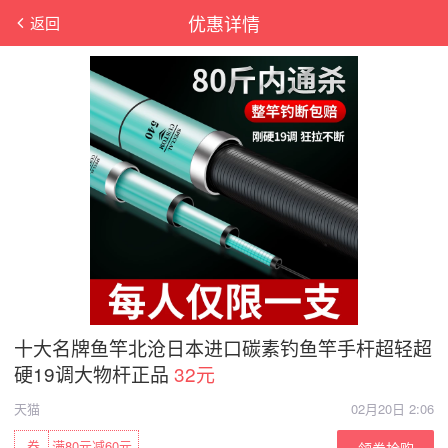
优惠详情
返回
十大名牌鱼竿北沧日本进口碳素钓鱼竿手杆超轻超
硬19调大物杆正品
32元
天猫
02月20日 2:06
券
满80元减60元
领券抢购