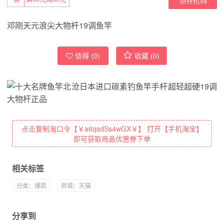
邓刚天元浪尖大物杆19调鱼竿
值得 (
0
)
收藏 (
0
)
点击复制淘口令【￥a6qsdSs4wGX￥】 打开【手机淘宝】
即可获取商品优惠券下单
相关标签
分类：爆款
商城：天猫
分享到