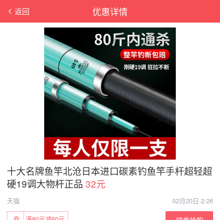
优惠详情
返回
十大名牌鱼竿北沧日本进口碳素钓鱼竿手杆超轻超
硬19调大物杆正品
32元
天猫
02月20日 2:26
券
满80元减60元
领券抢购