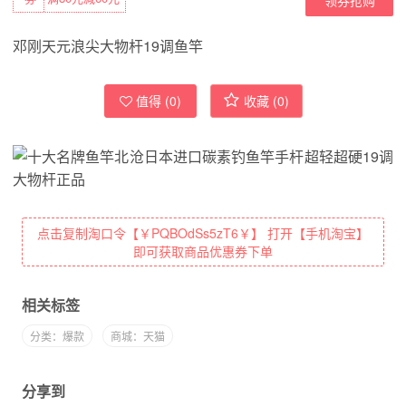
邓刚天元浪尖大物杆19调鱼竿
值得 (
0
)
收藏 (
0
)
点击复制淘口令【￥PQBOdSs5zT6￥】 打开【手机淘宝】
即可获取商品优惠券下单
相关标签
分类：爆款
商城：天猫
分享到