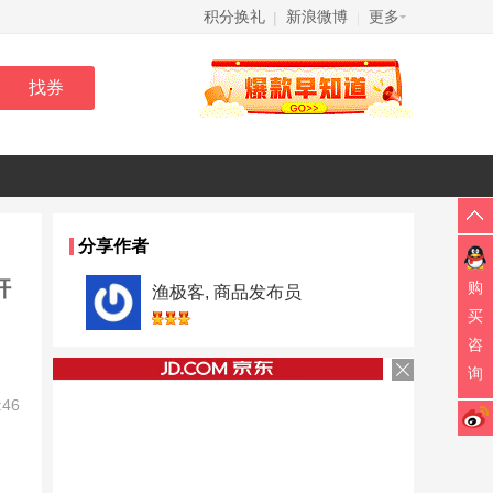
积分换礼
新浪微博
更多
|
|
分享作者
杆
购
渔极客, 商品发布员
买
咨
询
:46