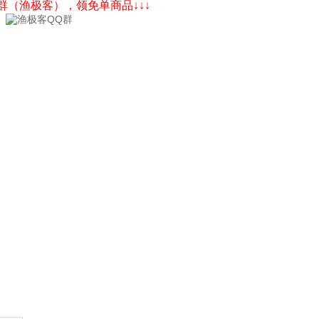
Q群（渔极客），领免单商品↓↓↓