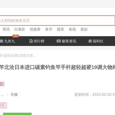
资讯
白菜价
优惠券
鱼竿
路亚
鱼线
新款
九块九
排行榜
极客资讯
福利社
十大名牌鱼竿北沧日本进口碳素钓鱼竿手杆超轻超硬19调大物杆正品
竿北沧日本进口碳素钓鱼竿手杆超轻超硬19调大物
包邮
发布者：渔极客, 商品发布员
天猫
更新时间：2023-02-20 3
0元