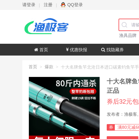
请登录
注册
QQ登录
|
|
渔具品牌
首页
优惠快报
找隐藏券
首页
爆款
>
>
十大名牌鱼
正品
券后32元
券
满80元减6