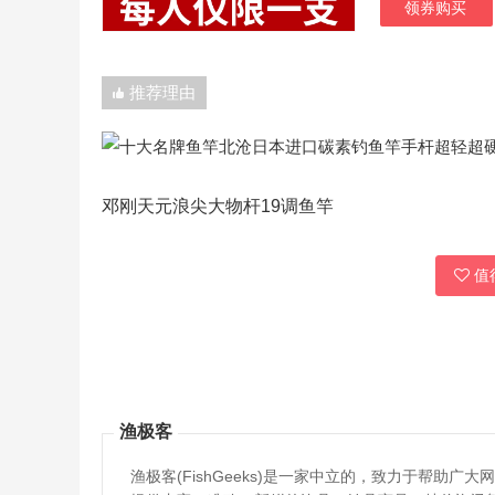
领券购买
推荐理由
邓刚天元浪尖大物杆19调鱼竿
值得
渔极客
渔极客(FishGeeks)是一家中立的，致力于帮