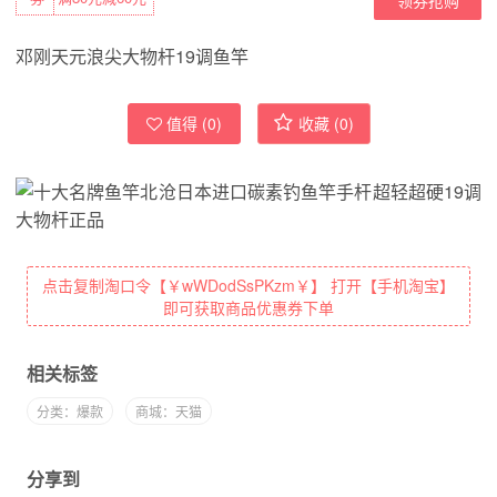
邓刚天元浪尖大物杆19调鱼竿
值得 (
0
)
收藏 (
0
)
点击复制淘口令【￥wWDodSsPKzm￥】 打开【手机淘宝】
即可获取商品优惠券下单
相关标签
分类：爆款
商城：天猫
分享到