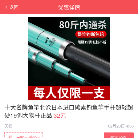
优惠详情
返回
十大名牌鱼竿北沧日本进口碳素钓鱼竿手杆超轻超
硬19调大物杆正品
32元
天猫
02月20日 4:06
券
满80元减60元
领券抢购