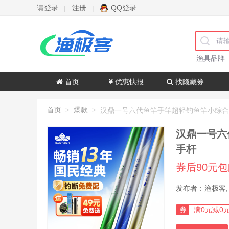
请登录
注册
QQ登录
|
|
渔具品牌
首页
优惠快报
找隐藏券
首页
爆款
>
>
汉鼎一号六
手杆
券后90元
券
满0元减0