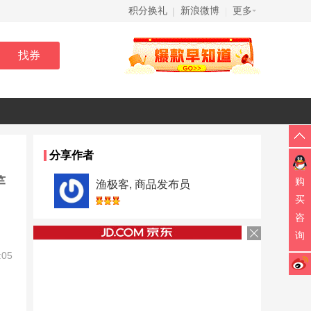
积分换礼
新浪微博
更多
|
|
分享作者
竿
购
渔极客, 商品发布员
买
咨
询
:05