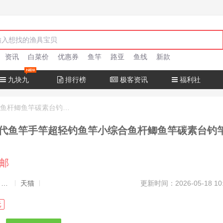
资讯
白菜价
优惠券
鱼竿
路亚
鱼线
新款
九块九
排行榜
极客资讯
福利社
汉鼎一号六代鱼竿手竿超轻钓鱼竿小综合鱼杆鲫鱼竿碳素台钓竿手杆
代鱼竿手竿超轻钓鱼竿小综合鱼杆鲫鱼竿碳素台钓
包邮
发布者：渔极客, 商品发布员
天猫
更新时间：2026-05-18 10
元