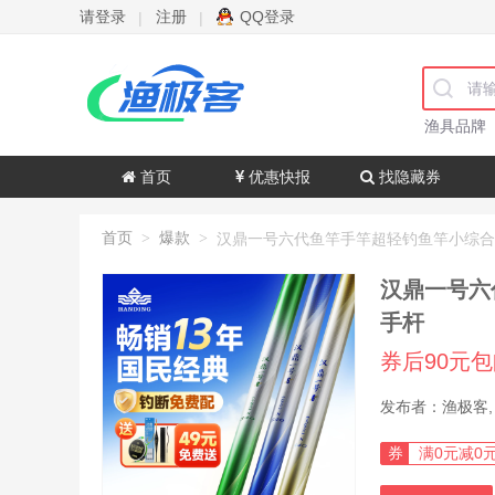
请登录
注册
QQ登录
|
|
渔具品牌
首页
优惠快报
找隐藏券
首页
爆款
>
>
汉鼎一号六
手杆
券后90元
券
满0元减0