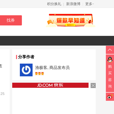
积分换礼
新浪微博
更多
|
|
分享作者
竿
购
渔极客, 商品发布员
买
咨
询
:25