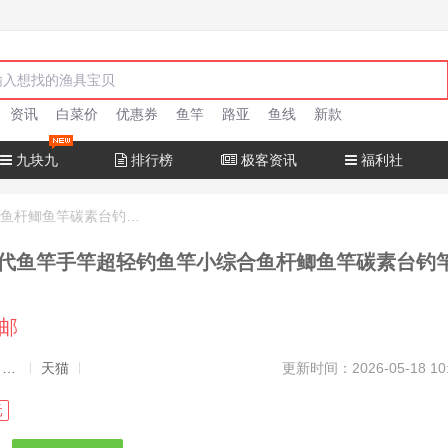
资讯
白菜价
优惠券
鱼竿
路亚
鱼线
新款
九块九
排行榜
极客资讯
福利社
汉鼎一号六代鱼竿手竿超轻钓鱼竿小综合鱼杆鲫鱼竿碳素台钓竿手杆
代鱼竿手竿超轻钓鱼竿小综合鱼杆鲫鱼竿碳素台钓
包邮
发布者：渔极客, 商品发布员
天猫
更新时间：2026-05-18 10
元