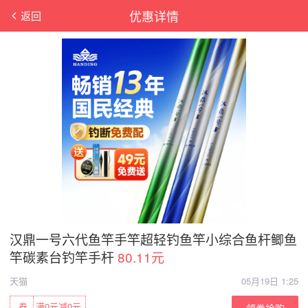
优惠详情
返回
汉鼎一号六代鱼竿手竿超轻钓鱼竿小综合鱼杆鲫鱼
竿碳素台钓竿手杆
80.11元
天猫
05月19日 1:25
券
满0元减0元
领券抢购