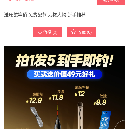
送原装竿稍 免费配节 力拔大物 新手推荐
值得 (
0
)
收藏 (
0
)