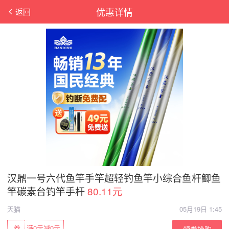
优惠详情
返回
汉鼎一号六代鱼竿手竿超轻钓鱼竿小综合鱼杆鲫鱼
竿碳素台钓竿手杆
80.11元
天猫
05月19日 1:45
券
满0元减0元
领券抢购