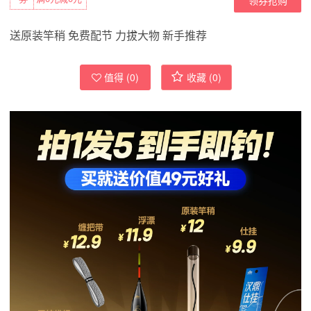
送原装竿稍 免费配节 力拔大物 新手推荐
值得 (
0
)
收藏 (
0
)