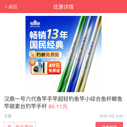
优惠详情
返回
汉鼎一号六代鱼竿手竿超轻钓鱼竿小综合鱼杆鲫鱼
竿碳素台钓竿手杆
80.11元
天猫
05月19日 2:05
券
满0元减0元
领券抢购