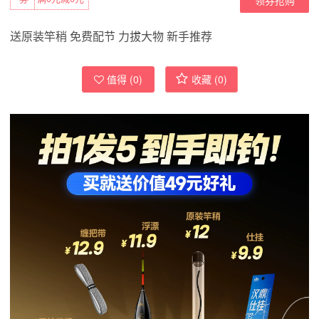
送原装竿稍 免费配节 力拔大物 新手推荐
值得 (
0
)
收藏 (
0
)