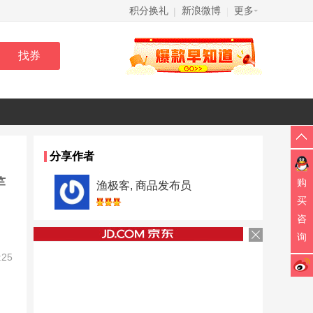
积分换礼
新浪微博
更多
|
|
分享作者
竿
购
渔极客, 商品发布员
买
咨
询
:25