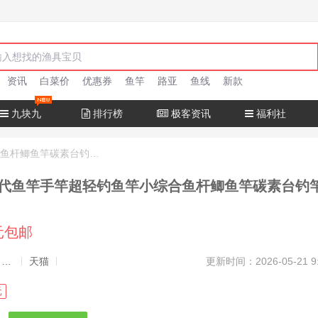
资讯
白菜价
优惠券
鱼竿
路亚
鱼线
新款
九块九
排行榜
极客资讯
福利社
汉鼎一号六代鱼竿手竿超轻钓鱼竿小综合鱼杆鲫鱼竿碳素台钓竿手杆
代鱼竿手竿超轻钓鱼竿小综合鱼杆鲫鱼竿碳素台钓
1元包邮
发布者：渔极客, 商品发布员
天猫
更新时间：2026-05-21 9
元