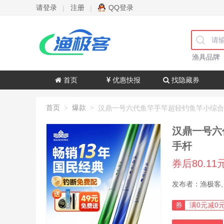
请登录
注册
QQ登录
|
|
渔具品牌
首页
优惠快报
找隐藏券
首页
爆款
>
>
汉鼎一号六
手杆
券后80.1
券
满0元减0