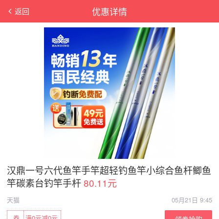
优惠详情
返回
汉鼎一号六代鱼竿手竿超轻钓鱼竿小综合鱼杆鲫鱼
竿碳素台钓竿手杆
80.11元
天猫
05月21日 9:45
券
满0元减0元
领券抢购