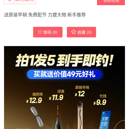
送原装竿稍 免费配节 力拔大物 新手推荐
值得 (
0
)
收藏 (
0
)