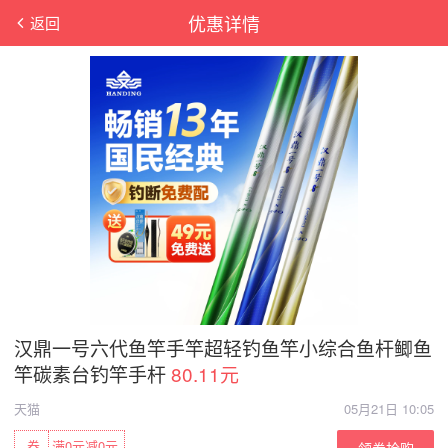
优惠详情
返回
汉鼎一号六代鱼竿手竿超轻钓鱼竿小综合鱼杆鲫鱼
竿碳素台钓竿手杆
80.11元
天猫
05月21日 10:05
券
满0元减0元
领券抢购