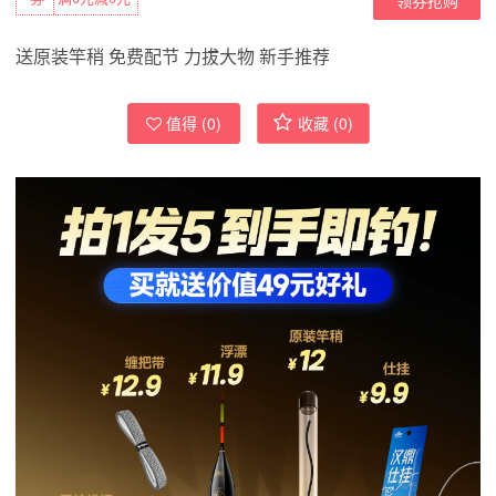
送原装竿稍 免费配节 力拔大物 新手推荐
值得 (
0
)
收藏 (
0
)