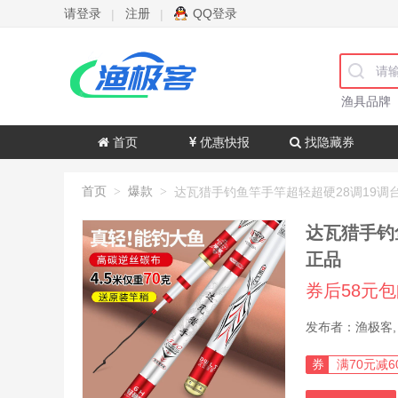
请登录
注册
QQ登录
|
|
渔具品牌
首页
优惠快报
找隐藏券
首页
爆款
>
>
达瓦猎手钓
正品
券后58元
券
满70元减6