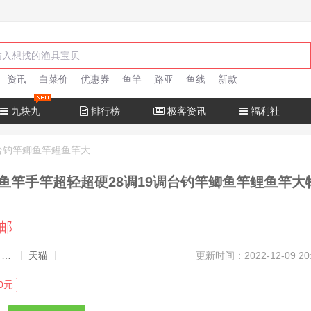
资讯
白菜价
优惠券
鱼竿
路亚
鱼线
新款
九块九
排行榜
极客资讯
福利社
达瓦猎手钓鱼竿手竿超轻超硬28调19调台钓竿鲫鱼竿鲤鱼竿大物正品
鱼竿手竿超轻超硬28调19调台钓竿鲫鱼竿鲤鱼竿大
包邮
发布者：渔极客, 商品发布员
天猫
更新时间：2022-12-09 20
0元