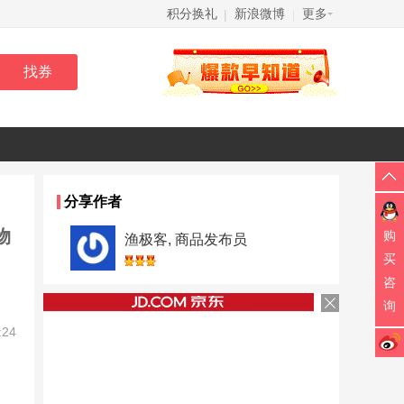
积分换礼
新浪微博
更多
|
|
分享作者
物
购
渔极客, 商品发布员
买
咨
询
:24