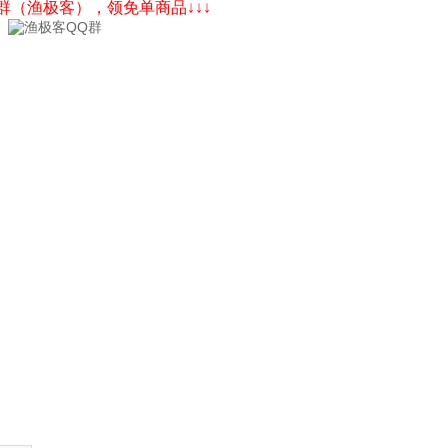
Q群（渔极客），领免单商品↓↓↓