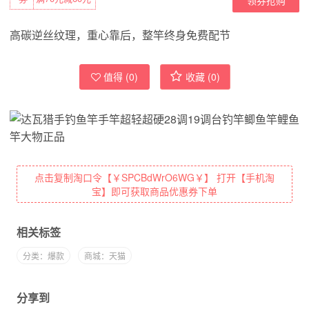
高碳逆丝纹理，重心靠后，整竿终身免费配节
值得 (
0
)
收藏 (
0
)
点击复制淘口令【￥SPCBdWrO6WG￥】 打开【手机淘
宝】即可获取商品优惠券下单
相关标签
分类：爆款
商城：天猫
分享到