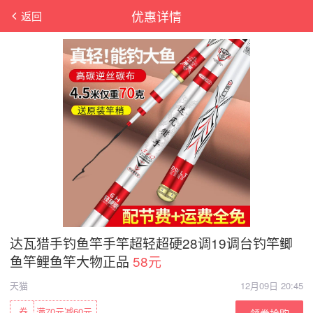
优惠详情
返回
达瓦猎手钓鱼竿手竿超轻超硬28调19调台钓竿鲫
鱼竿鲤鱼竿大物正品
58元
天猫
12月09日 20:45
券
满70元减60元
领券抢购