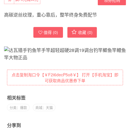
高碳逆丝纹理，重心靠后，整竿终身免费配节
值得 (
0
)
收藏 (
0
)
点击复制淘口令【￥F2i6decP5o8￥】 打开【手机淘宝】即
可获取商品优惠券下单
相关标签
分类：爆款
商城：天猫
分享到